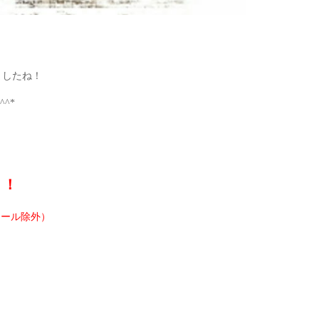
ましたね！
^*
！！
セール除外）