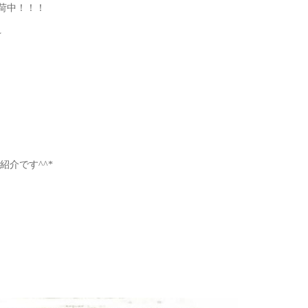
荷中！！！
☆
介です^^*