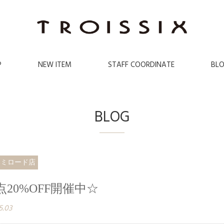
P
NEW ITEM
STAFF COORDINATE
BL
BLOG
木ミロード店
点20%OFF開催中☆
5.03