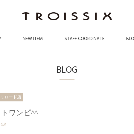
P
NEW ITEM
STAFF COORDINATE
BL
BLOG
木ミロード店
トワンピ^^
.08