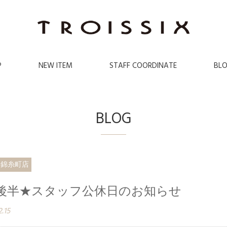
P
NEW ITEM
STAFF COORDINATE
BL
BLOG
イ錦糸町店
月後半★スタッフ公休日のお知らせ
2.15