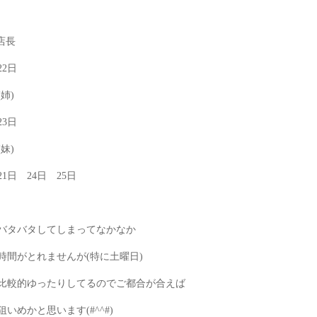
店長
 22日
姉)
23日
妹)
21日 24日 25日
バタバタしてしまってなかなか
時間がとれませんが(特に土曜日)
比較的ゆったりしてるのでご都合が合えば
いめかと思います(#^^#)