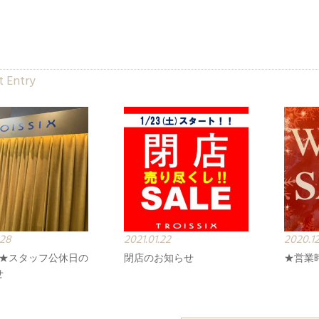
 Entry
.28
2021.01.22
2020.12
半★スタッフ公休日の
閉店のお知らせ
★営業
せ