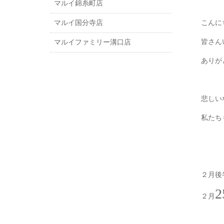
マルイ錦糸町店
マルイ国分寺店
こんに
皆さん
マルイファミリー溝口店
ありが
悲しい
私たち
２月後
２月