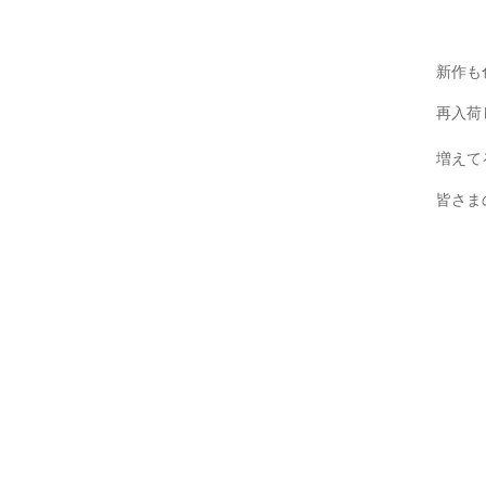
新作も
再入荷
増えて
皆さま