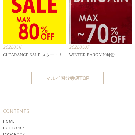
2021.01.11
2021.01.07
CLEARANCE SALE スタート！
WINTER BARGAIN開催中
マルイ国分寺店TOP
CONTENTS
HOME
HOT TOPICS
LOOK BOOK