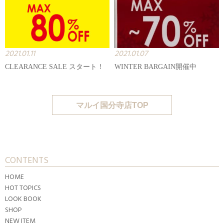
2021.01.11
2021.01.07
CLEARANCE SALE スタート！
WINTER BARGAIN開催中
マルイ国分寺店TOP
CONTENTS
HOME
HOT TOPICS
LOOK BOOK
SHOP
NEW ITEM