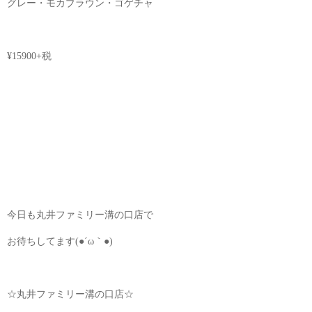
グレー・モカブラウン・ゴゲチャ
¥15900+税
今日も丸井ファミリー溝の口店で
お待ちしてます(●´ω｀●)
☆丸井ファミリー溝の口店☆