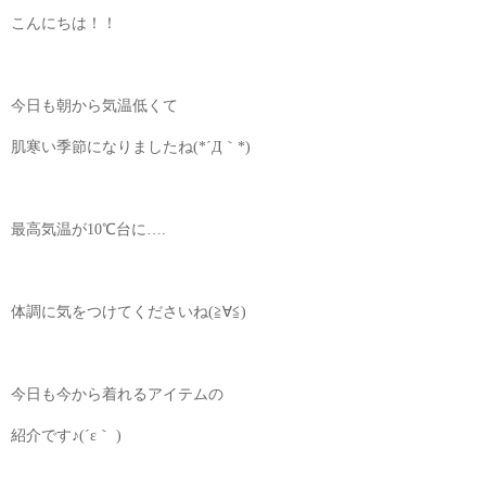
こんにちは！！
今日も朝から気温低くて
肌寒い季節になりましたね(*´Д｀*)
最高気温が10℃台に….
体調に気をつけてくださいね(≧∀≦)
今日も今から着れるアイテムの
紹介です♪(´ε｀ )